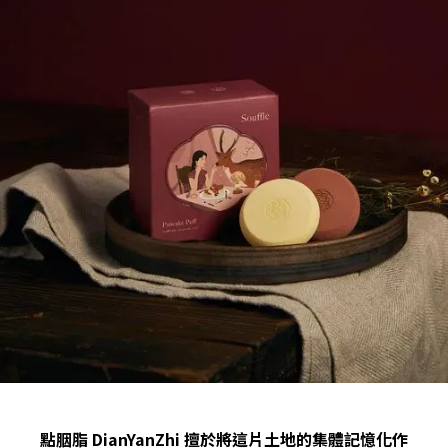
點胭脂 DianYanZhi 擅於將這片土地的集體記憶化作