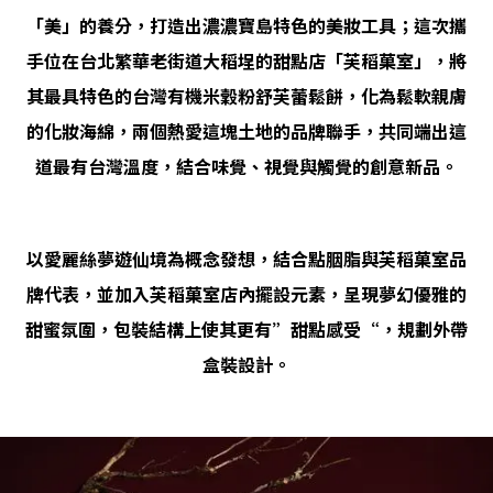
「美」的養分，打造出濃濃寶島特色的美妝工具；這次攜
手位在台北繁華老街道大稻埕的甜點店「芙稻菓室」，將
其最具特色的台灣有機米穀粉舒芙蕾鬆餅，化為鬆軟親膚
的化妝海綿，兩個熱愛這塊土地的品牌聯手，共同端出這
道最有台灣溫度，結合味覺、視覺與觸覺的創意新品。
以愛麗絲夢遊仙境為概念發想，結合點胭脂與芙稻菓室品
牌代表，並加入芙稻菓室店內擺設元素，呈現夢幻優雅的
甜蜜氛圍，包裝結構上使其更有”甜點感受“，規劃外帶
盒裝設計。