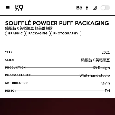
SOUFFLÉ POWDER PUFF PACKAGING
點胭脂 X 芙稻菓室 舒芙蕾粉撲
GRAPHIC
PACKAGING
PHOTOGRAPHY
2021
YEAR
點胭脂 X 芙稻菓室
CLIENT
K9 Design
PRODUCTION
Whitehand studio
PHOTOGRAPHER
Kevin
ART DIRECTOR
Fei
DESIGN